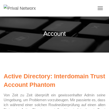
NAVI
Account
Active Directory: Interdomain Trust
Account Phantom
Von Zeit zu Zeit überprüft ein gewissenhafter Admin seine
Umgebung, um Problemen vorzubeugen. Mir passierte es, dass
ich während einer solchen Routineüberprüfung auf einen alten