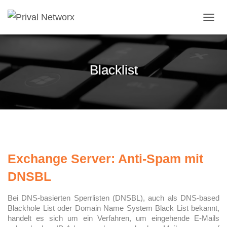
NAVI
Blacklist
Exchange Server: Anti-Spam mit
DNSBL
Bei DNS-basierten Sperrlisten (DNSBL), auch als DNS-based
Blackhole List oder Domain Name System Black List bekannt,
handelt es sich um ein Verfahren, um eingehende E-Mails