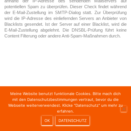
anhand der IP-Adresse des sendenden Mailservers auf
potentiellen Spam zu überprüfen. Dieser Check findet während
der E-Mail-Zustellung im SMTP-Dialog statt. Zur Überprüfung
wird die IP-Adresse des einliefernden Servers an Anbieter von
Blacklists gesendet. Ist der Server auf einer Blacklist, wird die
E-Mail-Zustellung abgelehnt. Die DNSBL-Prüfung führt keine
Content Filterung oder andere Anti-Spam-Maßnahmen durch.
Meine Website benutzt funktionale Cookies. Bitte mach dich
mit den Datenschutzbestimmungen vertraut, bevor du die
HOME
NEWS
SOUND OF MAC.ALICIOUS
Webseite weiterverwendest. Klicke "Datenschutz" um mehr zu
erfahren.
TECHMAG
IMPRESSUM & DATENSCHUTZ
LOGIN
OK
DATENSCHUTZ