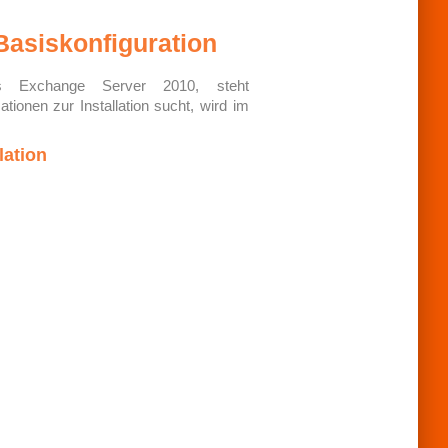
Basiskonfiguration
es Exchange Server 2010, steht
ionen zur Installation sucht, wird im
lation
te Version (intern als Version 14
enarbeit in Unternehmen ...