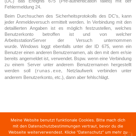
(DC) das Ereignis 675 (Pre-authentication failed) mit der
Fehlermeldung 24.
Beim Durchsuchen des Sicherheitsprotokolls des DC’s, kann
jeder Anmeldeversuch ermittelt werden. In Verbindung mit den
detaillierten Angaben ist es möglich festzustellen, welches
Benutzerkonto betroffen ist und von welcher
Arbeitsstation/Server der Versuch unternommen
wurde. Windows loggt ebenfalls unter der ID 675, wenn ein
Benutzer einen anderen Benutzernamen, als den mit dem er/sie
bereits angemeldet ist, verwendet. Bspw. wenn eine Verbindung
zu einem Server unter anderem Benutzernamen hergestellt
werden soll (
, Netzlaufwerk verbinden unter
runas.exe
anderem Benutzerkonto, etc.), dann aber fehlschlägt.
Meine Website benutzt funktionale Cookies. Bitte mach dich
mit den Datenschutzbestimmungen vertraut, bevor du die
HOME
NEWS
SOUND OF MAC.ALICIOUS
Webseite weiterverwendest. Klicke "Datenschutz" um mehr zu