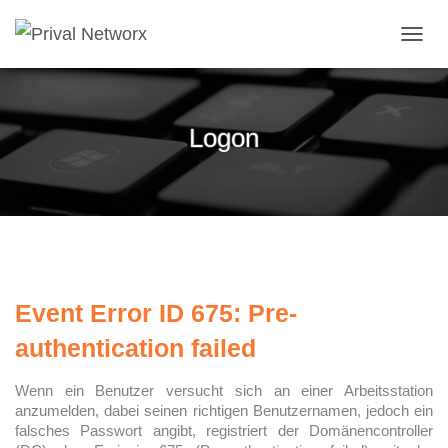
NAVI
Logon
Event Error ID 675: Pre-
authentication failed
Wenn ein Benutzer versucht sich an einer Arbeitsstation
anzumelden, dabei seinen richtigen Benutzernamen, jedoch ein
falsches Passwort angibt, registriert der Domänencontroller