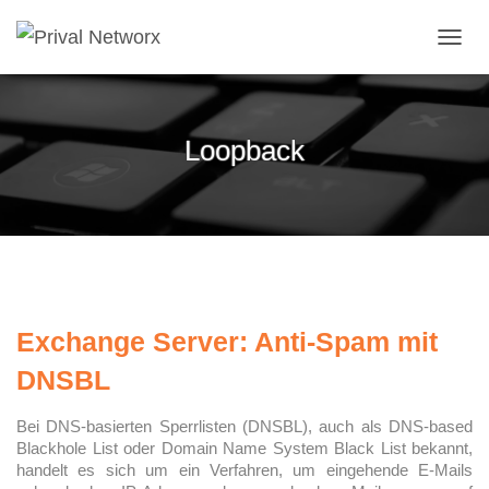
NAVI
Loopback
Exchange Server: Anti-Spam mit
DNSBL
Bei DNS-basierten Sperrlisten (DNSBL), auch als DNS-based
Blackhole List oder Domain Name System Black List bekannt,
handelt es sich um ein Verfahren, um eingehende E-Mails