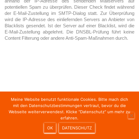
anhand der IP-Adresse des sendenden Mailservers auf
potentiellen Spam zu überprüfen. Dieser Check findet während
der E-Mail-Zustellung im SMTP-Dialog statt. Zur Überprüfung
wird die IP-Adresse des einliefernden Servers an Anbieter von
Blacklists gesendet. Ist der Server auf einer Blacklist, wird die
E-Mail-Zustellung abgelehnt. Die DNSBL-Prüfung führt keine
Content Filterung oder andere Anti-Spam-Maßnahmen durch.
Meine Website benutzt funktionale Cookies. Bitte mach dich
mit den Datenschutzbestimmungen vertraut, bevor du die
HOME
NEWS
SOUND OF MAC.ALICIOUS
Webseite weiterverwendest. Klicke "Datenschutz" um mehr zu
erfahren.
TECHMAG
IMPRESSUM & DATENSCHUTZ
LOGIN
OK
DATENSCHUTZ