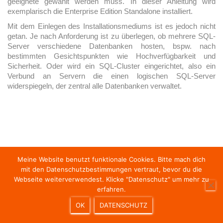
geeignete gewählt werden muss. In dieser Anleitung wird
exemplarisch die Enterprise Edition Standalone installiert.
Mit dem Einlegen des Installationsmediums ist es jedoch nicht
getan. Je nach Anforderung ist zu überlegen, ob mehrere SQL-
Server verschiedene Datenbanken hosten, bspw. nach
bestimmten Gesichtspunkten wie Hochverfügbarkeit und
Sicherheit. Oder wird ein SQL-Cluster eingerichtet, also ein
Verbund an Servern die einen logischen SQL-Server
widerspiegeln, der zentral alle Datenbanken verwaltet.
Meine Website benutzt funktionale Cookies. Bitte mach dich
mit den Datenschutzbestimmungen vertraut, bevor du die
HOME
NEWS
SOUND OF MAC.ALICIOUS
Webseite weiterverwendest. Klicke "Datenschutz" um mehr zu
erfahren.
TECHMAG
IMPRESSUM & DATENSCHUTZ
LOGIN
OK
DATENSCHUTZ