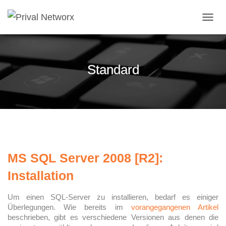
NAVI
Standard
MS SQL Server 2008 [R2]:
Installation
Um einen SQL-Server zu installieren, bedarf es einiger
Überlegungen. Wie bereits im
vorangegangenen Artikel
beschrieben, gibt es verschiedene Versionen aus denen die