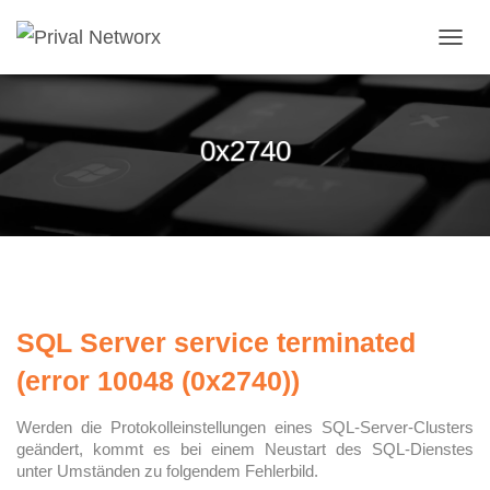
NAVI
0x2740
SQL Server service terminated
(error 10048 (0x2740))
Werden die Protokolleinstellungen eines SQL-Server-Clusters
geändert, kommt es bei einem Neustart des SQL-Dienstes
unter Umständen zu folgendem Fehlerbild.