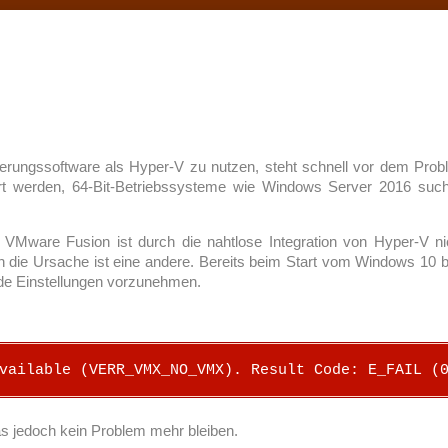
erungssoftware als Hyper-V zu nutzen, steht schnell vor dem Problem
iert werden, 64-Bit-Betriebssysteme wie Windows Server 2016 such
VMware Fusion ist durch die nahtlose Integration von Hyper-V ni
 die Ursache ist eine andere. Bereits beim Start vom Windows 10 be
nde Einstellungen vorzunehmen.
vailable (VERR_VMX_NO_VMX). Result Code: E_FAIL (
 das jedoch kein Problem mehr bleiben.