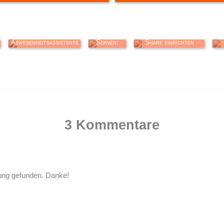
Microsoft Exchange:
Windows
Windows Server:
W
Abwesenheitsassistente
Server:
Share einrichten
n aktivieren
Access-
(Ordnerfreigabe)
based
Enumeratio
n (ABE)
3 Kommentare
sung gefunden. Danke!