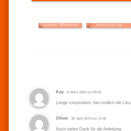
i
t
Windows Server:
Windows Server:
r
Sicherheit Webserver -
Installation von
IIS
Wordpress, IIS, PHP…
a
g
s
n
a
v
i
g
Kay
· 8. März 2020 um 09:02
a
Lange rumprobiert, hier endlich die Lö
t
i
Oliver
· 30. April 2019 um 14:30
o
Auch vielen Dank für die Anleitung.