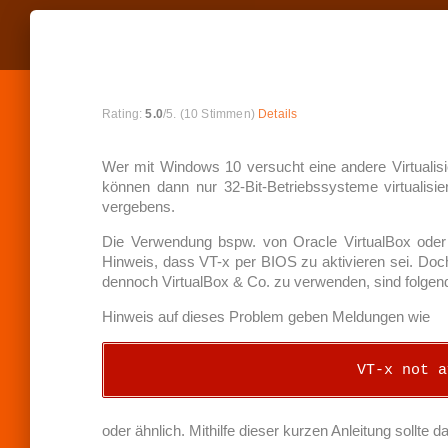
R
a
Rating:
5.0
/5. (10 Stimmen)
Details
t
e
t
Wer mit Windows 10 versucht eine andere Virtualisi
h
können dann nur 32-Bit-Betriebssysteme virtualis
i
vergebens.
s
i
Die Verwendung bspw. von Oracle VirtualBox oder 
t
e
Hinweis, dass VT-x per BIOS zu aktivieren sei. Doch
m
dennoch VirtualBox & Co. zu verwenden, sind folge
:
Hinweis auf dieses Problem geben Meldungen wie
S
VT-x not a
U
B
M
oder ähnlich. Mithilfe dieser kurzen Anleitung sollte
I
T