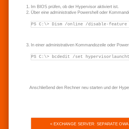
R
Im BIOS prüfen, ob der Hypervisor aktiviert ist.
A
Über eine administrative Powershell oder Kommando
T
I
N
PS C:\> Dism /online /disable-feature
G
In einer administrativen Kommandozeile oder Power
PS C:\> bcdedit /set hypervisorlaunch
Anschließend den Rechner neu starten und der Hype
B
e