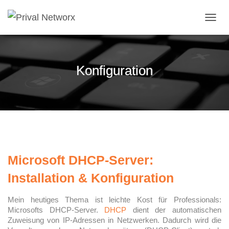
NAVI
Konfiguration
Microsoft DHCP-Server:
Installation & Konfiguration
Mein heutiges Thema ist leichte Kost für Professionals:
Microsofts DHCP-Server.
DHCP
dient der automatischen
Zuweisung von IP-Adressen in Netzwerken. Dadurch wird die