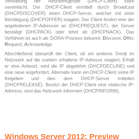
Verwaltung der Netzwerkgeräte (DHCP-Client) stark
vereinfacht. Der DHCP-Client ermittelt durch Broadcast
(DHCPDISCOVER) einen DHCP-Server, welcher mit einer
Bestätigung (DHCPOFFER) reagiert. Der Client fordert eine der
angebotenen IP-Adressen an (DHCPREQUEST), der Server
bestätigt (DHCPACK) oder lehnt ab (DHCPNACK). Das
Verfahren ist auch als DORA-Prozess bekannt:
D
iscover,
O
ffer,
R
equest,
A
cknowledge.
Abschließend überprüft der Client, ob ein anderes Gerät im
Netzwerk auf die soeben erhaltene IP-Adresse reagiert. Erhält
er eine Antwort, wird die IP abgelehnt (DHCPDECLINE) und
eine neue angefordert. Alternativ kann ein DHCP-Client seine IP
freigeben und dies dem DHCP-Server mitteilen
(DHCPRELEASE). Besitzt der DHCP-Client eine statische IP-
Adresse, wird das Netzwerk informiert (DHCPINFORM).
Windows Server 2012: Preview