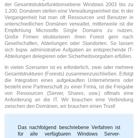
i
der Gesamtstrukturfunktionsebene Windows 2003 bis zu
t
1.200. Domänen stellen eine Verwaltungseinheit dar. In der
e
Vergangenheit hat man oft Ressourcen und Benutzer in
m
:
unterschiedlichen Domänen verwaltet, mittlerweile ist die
Empfehlung Microsofts Single Domains zu nutzen.
Große Firmen strukturieren ihren Forest gern nach
Gesellschaften, Abteilungen oder Standorten. So lassen
S
sich bspw. administrative Aufgaben an entsprechende IT-
U
Abteilungen delegieren oder Sicherheitsvorgaben erfüllen.
B
M
I
In vielen Szenarien ist es erforderlich, zwei oder mehrere
T
Gesamtstrukturen (Forests) zusammenzuschließen. Erfolgt
R
die Integration eines aufgekauften Unternehmens oder
A
T
besteht eine Partnerschaft zu einer Firma, ist die Freigabe
I
von Ressourcen (Server, Shares, usw.) oftmals eine
N
Anforderung an die IT. Wir brauchen eine Verbindung
G
zwischen den Domänen, wir brauchen einen Trust!
Das nachfolgend beschriebene Verfahren ist
für alle verfügbaren Windows Server-