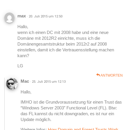
i
o
max
· 20. Juli 2015 um 12:50
n
Hallo,
wenn ich einen DC mit 2008 habe und eine neue
Domäne mit 2012R2 einrichte, muss ich die
Domänengesamtstruktur beim 2012r2 auf 2008
einstellen, damit ich die Vertrauensstellung machen
kann?
LG
ANTWORTEN
Mac
· 25. Juli 2015 um 12:13
Hallo,
IMHO ist die Grundvoraussetzung für einen Trust das
“Windows Server 2003” Functional Level (FL). Btw:
das FL kannst du nicht downgraden, es ist nur ein
Update möglich.
Weitere Infos:
How Domain and Forest Trusts Work