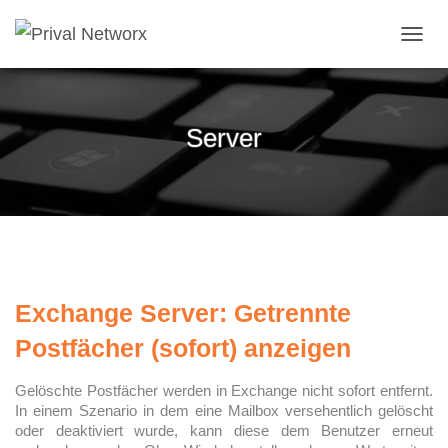
NAVI
Server
Exchange Server: Getrennte
Postfächer (sofort) anzeigen
Gelöschte Postfächer werden in Exchange nicht sofort entfernt.
In einem Szenario in dem eine Mailbox versehentlich gelöscht
oder deaktiviert wurde, kann diese dem Benutzer erneut