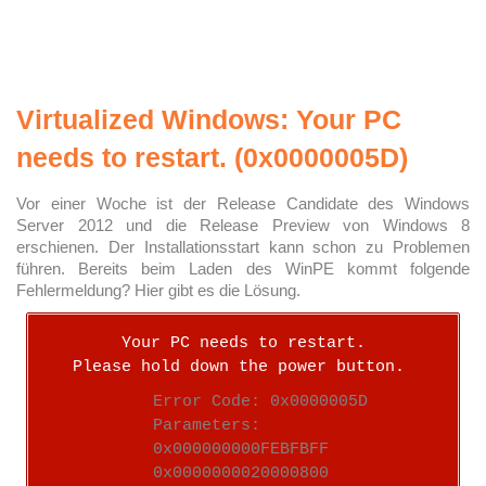
Virtualized Windows: Your PC
needs to restart. (0x0000005D)
Vor einer Woche ist der Release Candidate des Windows
Server 2012 und die Release Preview von Windows 8
erschienen. Der Installationsstart kann schon zu Problemen
führen. Bereits beim Laden des WinPE kommt folgende
Fehlermeldung? Hier gibt es die Lösung.
Your PC needs to restart.
Please hold down the power button.
Error Code: 0x0000005D
Parameters:
0x000000000FEBFBFF
0x0000000020000800