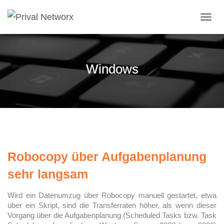
NAVI
Windows
Robocopy über Aufgabenplanung
sehr langsam
Wird ein Datenumzug über Robocopy manuell gestartet, etwa
über ein Skript, sind die Transferraten höher, als wenn dieser
Vorgang über die Aufgabenplanung (Scheduled Tasks bzw. Task