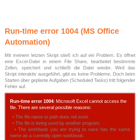
Run-time error 1004 (MS Office
Automation)
Mit meinem letzten Skript stieß ich auf ein Problem. Es öffnet
eine Excel-Datei in einem File Share, bearbeitet bestimmte
Zellen, speichert und schließt die Datei wieder. Wird das
Skript interaktiv ausgeführt, gibt es keine Probleme. Doch beim
Starten über geplante Aufgaben (Scheduled Tasks) tritt folgender
Fehler auf.
Run-time error 1004
: Microsoft Excel cannot access the
file. There are several possible reasons:
• The file name or path does not exist.
• The file is being used by another program.
• The workbook you are trying to save has the same
name as a currently open workbook.