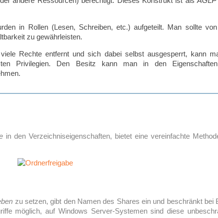
der andere Ressourcen) berechtigt. Dieses Konstrukt ist als
AGLP
urden in Rollen (Lesen, Schreiben, etc.) aufgeteilt. Man sollte v
tbarkeit zu gewährleisten.
 viele Rechte entfernt und sich dabei selbst ausgesperrt, kann 
sten Privilegien. Den Besitz kann man in den Eigenschaft
ehmen.
e
in den Verzeichniseigenschaften, bietet eine vereinfachte Metho
eben
zu setzen, gibt den Namen des Shares ein und beschränkt bei Be
griffe möglich, auf Windows Server-Systemen sind diese unbeschr