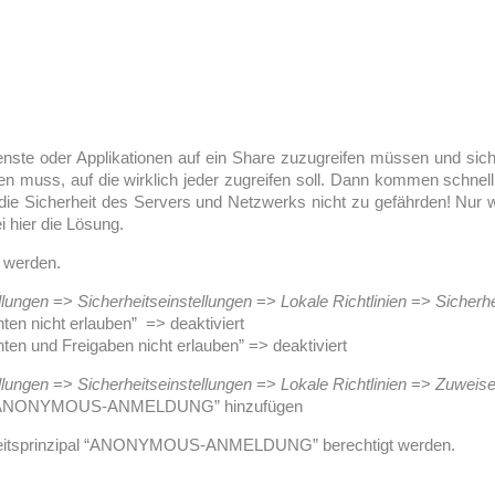
te oder Applikationen auf ein Share zuzugreifen müssen und sich da
den muss, auf die wirklich jeder zugreifen soll. Dann kommen schne
m die Sicherheit des Servers und Netzwerks nicht zu gefährden! Nur 
i hier die Lösung.
 werden.
llungen
=>
Sicherheitseinstellungen
=>
Lokale Richtlinien
=>
Sicherhe
n nicht erlauben” => deaktiviert
n und Freigaben nicht erlauben” => deaktiviert
llungen
=>
Sicherheitseinstellungen
=>
Lokale Richtlinien
=>
Zuweise
 => “ANONYMOUS-ANMELDUNG” hinzufügen
eitsprinzipal “ANONYMOUS-ANMELDUNG” berechtigt werden.