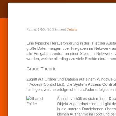
R
a
Rating:
5.0
/5. (20 Stimmen)
Details
t
e
t
Eine typische Herausforderung in der IT ist der Aust
h
große Datenmengen über Freigaben im Netzwerk ausz
i
alle Freigaben zentral an einer Stelle im Netzwerk.
s
werden, welche allerdings zu viele Rechte einräumen
i
t
e
Graue Theorie
m
:
Zugriff auf Ordner und Dateien auf einem Windows
= Access Control List). Die
System Access Control
festlegen, welche erfolgreichen und/oder erfolglose
S
Ähnlich verhält es sich mit der
Dis
U
B
Objekt zugeordnet sind und gibt de
M
in die unteren Dateiebenen übert
I
kleinen Ausnahme im Root und bei
T