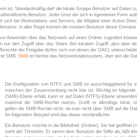
ren ist. Standardmäßig darf die lokale Gruppe
Benutzer
auf Daten zu
uthentifizierte Benutzer
. Jeder User der sich in irgendeiner Form authe
et sich bei Workstations und Servern, die Mitglied einer Active Di
enutzer
. In aller Regel können die meisten Benutzer dieser Domäne 
evor Anwender über das Netzwerk auf einen Ordner zugreifen können
in nur den Zugriff über das Share. Bei lokalem Zugriff, also über de
ffsrechte der Freigabe dürfen sich von denen der DACL unterscheid
und SMB.
SMB
ist hierbei das Netzwerkdateisystem, über den die D
Die Konfiguration von NTFS und SMB ist ausschlaggebend für ein
manchen der Zusammenhang nicht klar ist. Wichtig ist folgende
(SMB)-Ebene erhält, kann er auf Datei (NTFS)-Ebene anwenden
maximal die SMB-Rechte nutzen. Greift er allerdings lokal, n
gelten die SMB-Rechte nicht, da man nicht über SMB auf die Date
An folgendem Beispiel wird das etwas verständlicher.
Ein Benutzer möchte in die Bibliothek (Ordner). Sie hat geöffnet 
steht der Türsteher. Er nimmt dem Benutzer die Stifte ab, läßt ih