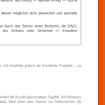
bekannt:
A
[ccounts] =>
G
[lobal Group] =>
L
[ocal
on diesen möglichst nicht abweichen und spezielle
man durch das Setzen eines Besitzers, die DACL
en des Ordners unter
Sicherheit =>
Erweitere
de. Ich empfehle jedoch die
Erweiterte Freigabe…
zu
darf die Anzahl gleichzeitiger Zugriffe. Auf Windows
änkt. Wird hinter dem Namen ein Dollarzeichen ($)