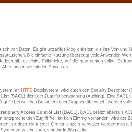
ausch von Daten. Es gibt unzählige Möglichkeiten, die ihre Vor- und 
utauschen. Die einfache Nutzung überzeugt viele Anwender. Werde
 Jedoch gibt es einige Fallstricke, auf die man achten sollte. Es ko
. Aber fangen wir mit den Basics an.
-System mit
NTFS
-Dateisystem, wird durch den Security Descriptor (S
 List (SACL)
dient der Zugriffsüberwachung (Auditing). Eine SACL e
n Zugriffe bei welchen Benutzern oder Gruppen überwacht werden solle
cretionary Access Control List (DACL)
. DACL besitzt ebenfalls AC
n entsprechenden Zugriff frei. Ist kein Eintrag vorhanden, wird der 
ragen, so dass nicht jeder Ordner einzeln verwaltet werden muss. 
 Systemverzeichnissen, standardmäßig aktiv.