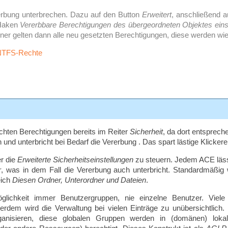
rbung unterbrechen. Dazu auf den Button
Erweitert
, anschließend 
 Haken
Vererbbare Berechtigungen des übergeordneten Objektes eins
ner gelten dann alle neu gesetzten Berechtigungen, diese werden wi
chten Berechtigungen bereits im Reiter
Sicherheit
, da dort entsprech
nd unterbricht bei Bedarf die Vererbung . Das spart lästige Klickerei
er die
Erweiterte Sicherheitseinstellungen
zu steuern. Jedem ACE läss
r
, was in dem Fall die Vererbung auch unterbricht. Standardmäßig 
eich
Diesen Ordner, Unterordner und Dateien
.
glichkeit immer Benutzergruppen, nie einzelne Benutzer. Viel
rdem wird die Verwaltung bei vielen Einträge zu unübersichtlich.
rganisieren, diese globalen Gruppen werden in (domänen) lok