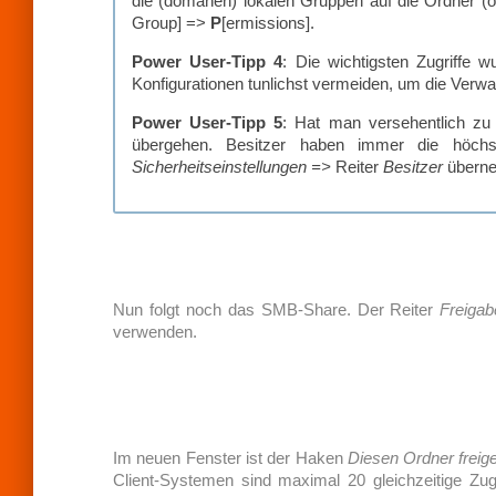
die (domänen) lokalen Gruppen auf die Ordner (o
Group] =>
P
[ermissions].
Power User-Tipp 4
: Die wichtigsten Zugriffe w
Konfigurationen tunlichst vermeiden, um die Verwal
Power User-Tipp 5
: Hat man versehentlich zu
übergehen. Besitzer haben immer die höch
Sicherheitseinstellungen =>
Reiter
Besitzer
übern
Nun folgt noch das SMB-Share. Der Reiter
Freigab
verwenden.
Im neuen Fenster ist der Haken
Diesen Ordner freig
Client-Systemen sind maximal 20 gleichzeitige Zu