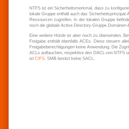
R
NTFS ist ein Sicherheitsmerkmal, dass zu konfigurie
A
T
lokale Gruppe enthält auch das Sicherheitsprinzipal
A
I
Ressourcen zugreifen. In der lokalen Gruppe befind
N
noch die globale Active Directory-Gruppe
Domänen-B
G
Eine weitere Hürde ist aber noch zu überwinden. B
Freigabe enthält ebenfalls ACEs. Diese steuern alle
Freigabeberechtigungen keine Anwendung. Die Zugri
ACLs auftauchen, respektive den DACL von NTFS 
ist
CIFS
. SMB besitzt keine SACL.