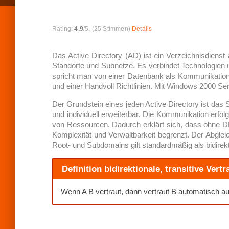
R
a
Rating:
4.9
/5. (25 Stimmen)
Details
t
e
t
Das Active Directory (AD) ist ein Verzeichnisdiens
h
Standorte und Subnetze. Es verbindet Technologien 
i
spricht man von einer Datenbank als Kommunikatio
s
und einer Handvoll Richtlinien. Mit Windows 2000 Serv
i
t
e
Der Grundstein eines jeden Active Directory ist das
m
und individuell erweiterbar. Die Kommunikation erfol
:
von Ressourcen. Dadurch erklärt sich, dass ohne D
Komplexität und Verwaltbarkeit begrenzt. Der Abglei
Root- und Subdomains gilt standardmäßig als bidirekti
S
U
Definition bidirektionale, transitive Vert
B
M
I
Wenn A B vertraut, dann vertraut B automatisch auc
T
R
A
T