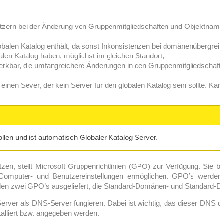
tzern bei der Änderung von Gruppenmitgliedschaften und Objektnamen 
globalen Katalog enthält, da sonst Inkonsistenzen bei domänenübergrei
alen Katalog haben, möglichst im gleichen Standort,
merkbar, die umfangreichere Änderungen in den Gruppenmitgliedschaf
inen Sever, der kein Server für den globalen Katalog sein sollte. K
Rollen und ist automatisch Globaler Katalog Server.
n, stellt Microsoft Gruppenrichtlinien (GPO) zur Verfügung. Sie 
on Computer- und Benutzereinstellungen ermöglichen. GPO’s werde
n zwei GPO’s ausgeliefert, die Standard-Domänen- und Standard-D
ver als DNS-Server fungieren. Dabei ist wichtig, das dieser DNS d
talliert bzw. angegeben werden.