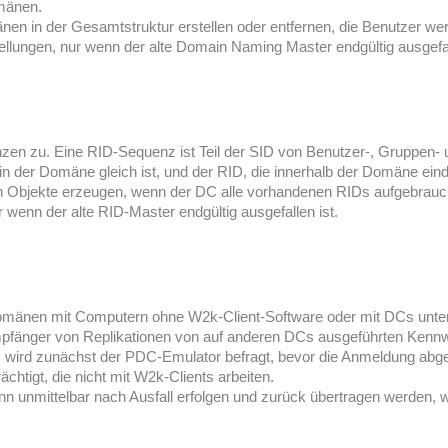
mänen.
en in der Gesamtstruktur erstellen oder entfernen, die Benutzer werd
lungen, nur wenn der alte Domain Naming Master endgültig ausgefall
n zu. Eine RID-Sequenz ist Teil der SID von Benutzer-, Gruppen- u
 der Domäne gleich ist, und der RID, die innerhalb der Domäne einde
n Objekte erzeugen, wenn der DC alle vorhandenen RIDs aufgebraucht 
wenn der alte RID-Master endgültig ausgefallen ist.
 Domänen mit Computern ohne W2k-Client-Software oder mit DCs unt
Empfänger von Replikationen von auf anderen DCs ausgeführten Kennw
 wird zunächst der PDC-Emulator befragt, bevor die Anmeldung abg
ächtigt, die nicht mit W2k-Clients arbeiten.
 unmittelbar nach Ausfall erfolgen und zurück übertragen werden, w