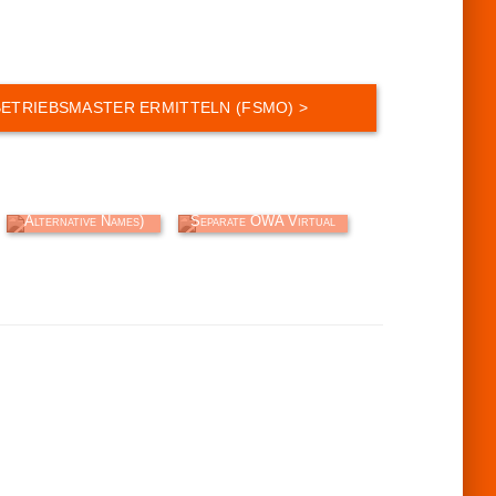
SAN (Subject
Exchange Server:
Alternative Names)
Separate OWA Virtual
Zertifikat erstellen
Directory