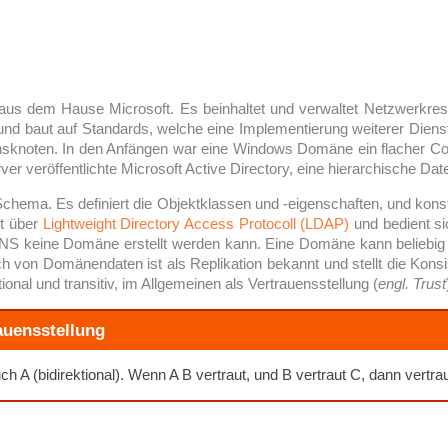
t aus dem Hause Microsoft. Es beinhaltet und verwaltet Netzwerkr
und baut auf Standards, welche eine Implementierung weiterer Dien
nsknoten. In den Anfängen war eine Windows Domäne ein flacher Co
er veröffentlichte Microsoft Active Directory, eine hierarchische Dat
 Schema. Es definiert die Objektklassen und -eigenschaften, und kons
gt über
Lightweight Directory Access Protocoll (LDAP)
und bedient s
NS keine Domäne erstellt werden kann. Eine Domäne kann beliebig v
ch von Domänendaten ist als Replikation bekannt und stellt die Kons
onal und transitiv, im Allgemeinen als Vertrauensstellung (
engl. Trust
rauensstellung
h A (bidirektional). Wenn A B vertraut, und B vertraut C, dann vertra