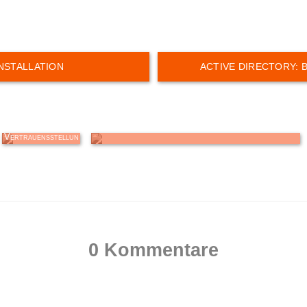
Active Directory:
Exchange Server: Terminserien und Konflikte
Vertrauensstellun
g (Trust)
einrichten
0 Kommentare