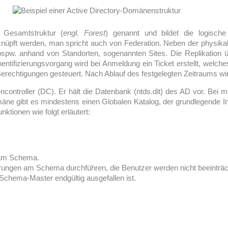
Gesamtstruktur (
engl. Forest
) genannt und bildet die logisch
knüpft werden, man spricht auch von Federation. Neben der physik
g bspw. anhand von Standorten, sogenannten Sites. Die Replikation 
hentifizierungsvorgang wird bei Anmeldung ein Ticket erstellt, welc
Berechtigungen gesteuert. Nach Ablauf des festgelegten Zeitraums wi
ncontroller (DC). Er hält die Datenbank (ntds.dit) des AD vor. Bei 
mäne gibt es mindestens einen Globalen Katalog, der grundlegende In
ktionen wie folgt erläutert:
n am Schema.
rungen am Schema durchführen, die Benutzer werden nicht beeinträch
Schema-Master endgültig ausgefallen ist.