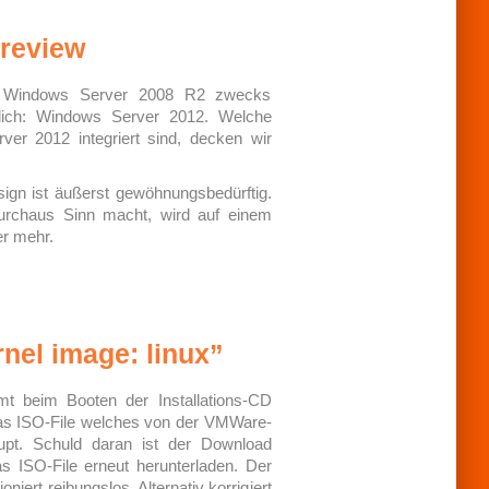
review
von Windows Server 2008 R2 zwecks
tlich: Windows Server 2012. Welche
er 2012 integriert sind, decken wir
gn ist äußerst gewöhnungsbedürftig.
urchaus Sinn macht, wird auf einem
er mehr.
rnel image: linux”
mt beim Booten der Installations-CD
Das ISO-File welches von der VMWare-
rupt. Schuld daran ist der Download
s ISO-File erneut herunterladen. Der
niert reibungslos. Alternativ korrigiert