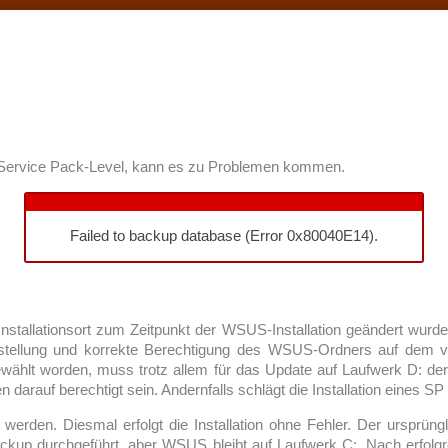
 Service Pack-Level, kann es zu Problemen kommen.
Failed to backup database (Error 0x80040E14).
e Installationsort zum Zeitpunkt der WSUS-Installation geändert wur
stellung und korrekte Berechtigung des WSUS-Ordners auf dem 
gewählt worden, muss trotz allem für das Update auf Laufwerk D: de
arauf berechtigt sein. Andernfalls schlägt die Installation eines SP 
erden. Diesmal erfolgt die Installation ohne Fehler. Der ursprüngli
Backup durchgeführt, aber WSUS bleibt auf Laufwerk C:. Nach erfol