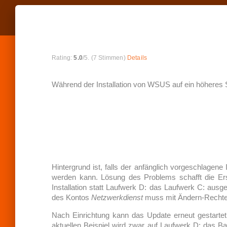
R
a
Rating:
5.0
/5. (7 Stimmen)
Details
t
e
t
Während der Installation von WSUS auf ein höheres
h
i
s
i
t
e
m
:
Hintergrund ist, falls der anfänglich vorgeschlagen
werden kann. Lösung des Problems schafft die Er
S
Installation statt Laufwerk D: das Laufwerk C: aus
U
des Kontos
Netzwerkdienst
muss mit Ändern-Rechten d
B
M
Nach Einrichtung kann das Update erneut gestartet w
I
aktuellen Beispiel wird zwar auf Laufwerk D: das 
T