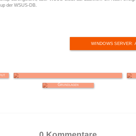
ackup der WSUS-DB.
ce
Exchange Server: Getrennte Postfächer (sofort) anzeigen
put
ols
Wor
Active Directory:
Grundlagen
0 Kommentare