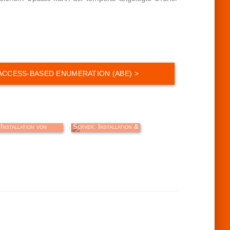
Windows Server:
Microsoft DHCP-
Installation von
Server: Installation &
dpress, IIS, PHP…
Konfiguration